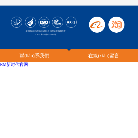
廣東匯四方精密磁材有限公司 盜用必究 版權所有
? 2023
粵ICP備19070855號
聯(lián)系我們
在線(xiàn)留言
RM新时代官网